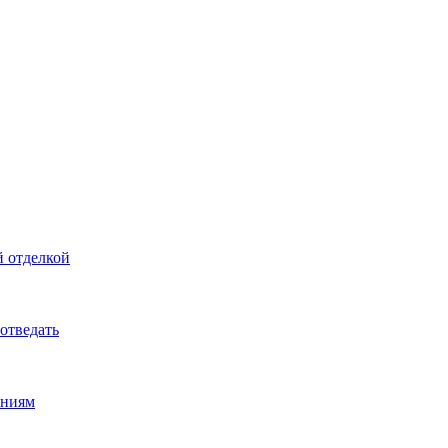
й отделкой
 отведать
ениям