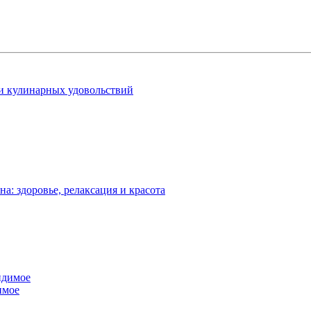
 и кулинарных удовольствий
: здоровье, релаксация и красота
имое