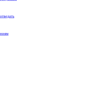
 отведать
ениям