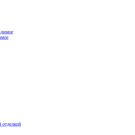
имое
й отделкой