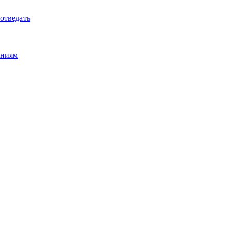
 отведать
ениям