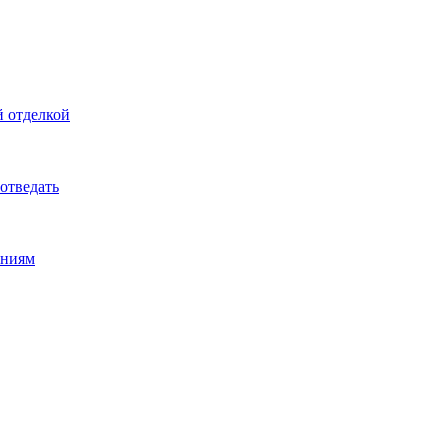
й отделкой
 отведать
ениям