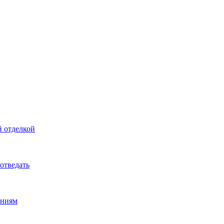
й отделкой
 отведать
ениям