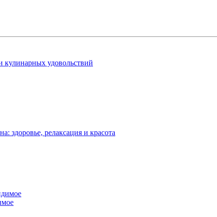
 и кулинарных удовольствий
: здоровье, релаксация и красота
имое