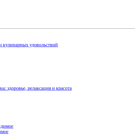
 и кулинарных удовольствий
: здоровье, релаксация и красота
имое