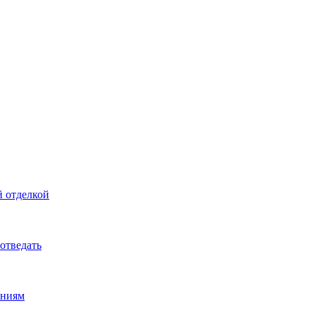
й отделкой
 отведать
ениям