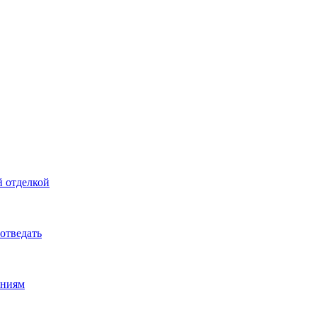
й отделкой
 отведать
ениям