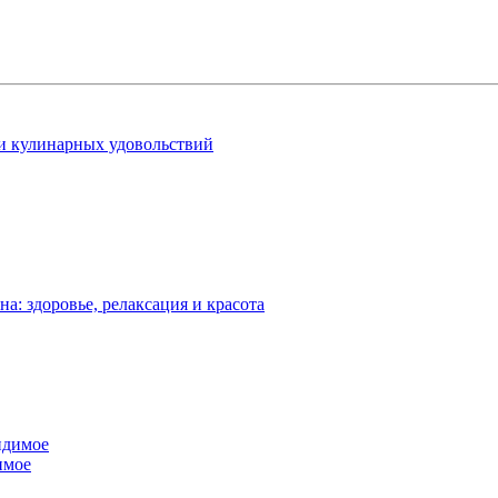
 и кулинарных удовольствий
: здоровье, релаксация и красота
имое