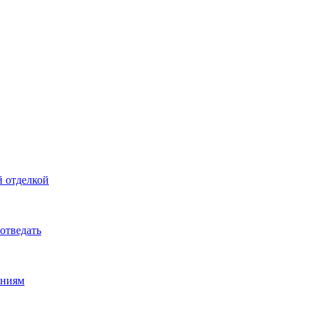
й отделкой
 отведать
ениям