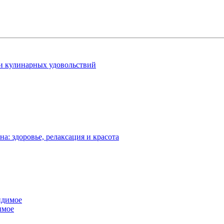
 и кулинарных удовольствий
: здоровье, релаксация и красота
имое