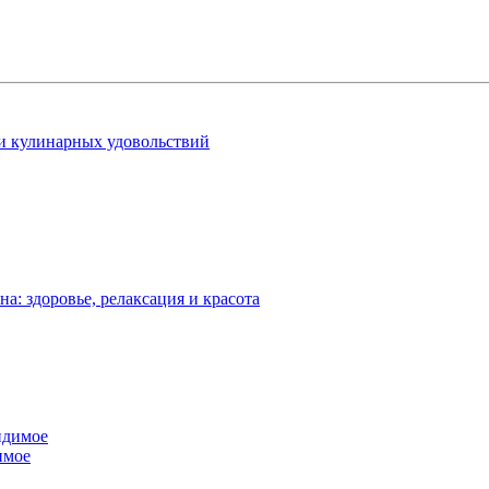
 и кулинарных удовольствий
: здоровье, релаксация и красота
имое