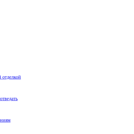
й отделкой
 отведать
ениям