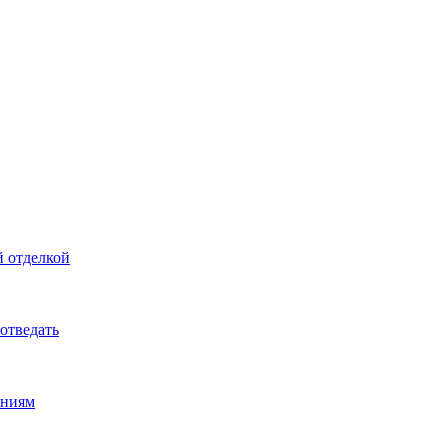
й отделкой
 отведать
ениям