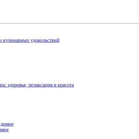
 и кулинарных удовольствий
: здоровье, релаксация и красота
имое