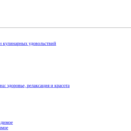
 и кулинарных удовольствий
: здоровье, релаксация и красота
имое