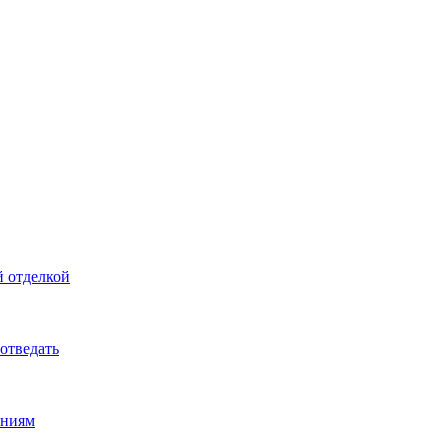
й отделкой
 отведать
ениям