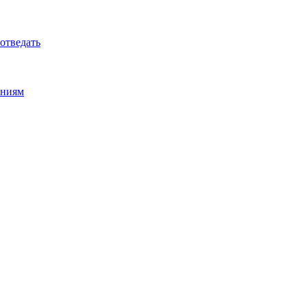
 отведать
ениям