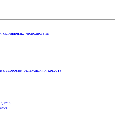
 и кулинарных удовольствий
: здоровье, релаксация и красота
имое