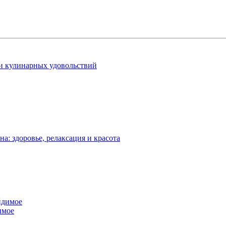
 и кулинарных удовольствий
: здоровье, релаксация и красота
имое