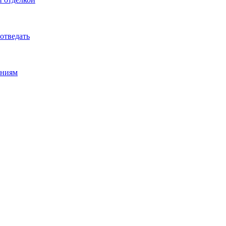
 отведать
ениям